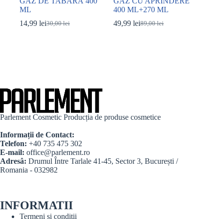
GAZ DE TABĂRĂ 400
GAZ CU APRİNDERE
ML
400 ML+270 ML
14,99
lei
49,99
lei
30,00
lei
89,00
lei
Prețul
Prețul
Prețul
Prețul
inițial
curent
inițial
curent
a
este:
a
este:
fost:
14,99 lei.
fost:
49,99 lei.
30,00 lei.
89,00 lei.
Parlement Cosmetic Producția de produse cosmetice
Informații de Contact:
Telefon:
+40 735 475 302
E-mail:
office@parlement.ro
Adresâ:
Drumul Între Tarlale 41-45, Sector 3, București /
Romania - 032982
INFORMATII
Termeni si condiţii