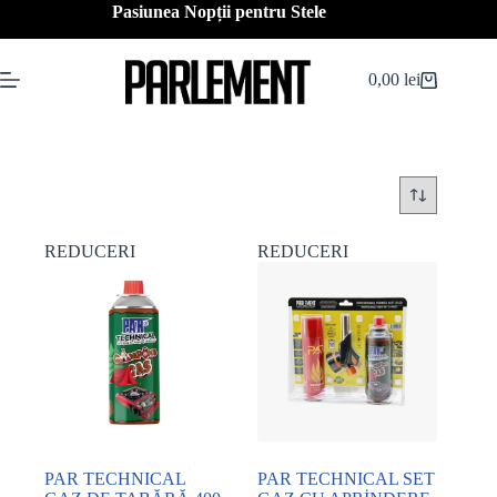
Sari
Pasiunea Nopții pentru Stele
la
conținut
0,00
lei
Coș
de
cumpărături
REDUCERI
REDUCERI
PAR TECHNICAL
PAR TECHNICAL SET