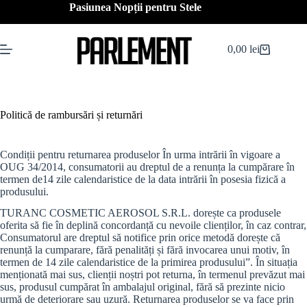
Sari
Pasiunea Nopții pentru Stele
la
conținut
0,00
lei
Coș
de
cumpărături
Politică de rambursări și returnări
Condiții pentru returnarea produselor În urma intrării în vigoare a
OUG 34/2014, consumatorii au dreptul de a renunța la cumpărare în
termen de14 zile calendaristice de la data intrării în posesia fizică a
produsului.
TURANC COSMETIC AEROSOL S.R.L. dorește ca produsele
oferita să fie în deplină concordanță cu nevoile clienților, în caz contrar,
Consumatorul are dreptul să notifice prin orice metodă dorește că
renunță la cumparare, fără penalități și fără invocarea unui motiv, în
termen de 14 zile calendaristice de la primirea produsului”. În situația
menționată mai sus, clienții noștri pot returna, în termenul prevăzut mai
sus, produsul cumpărat în ambalajul original, fără să prezinte nicio
urmă de deteriorare sau uzură. Returnarea produselor se va face prin