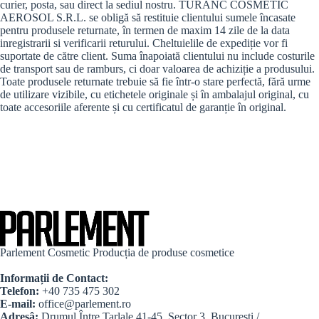
curier, posta, sau direct la sediul nostru. TURANC COSMETIC
AEROSOL S.R.L. se obligă să restituie clientului sumele încasate
pentru produsele returnate, în termen de maxim 14 zile de la data
inregistrarii si verificarii returului. Cheltuielile de expediție vor fi
suportate de către client. Suma înapoiată clientului nu include costurile
de transport sau de ramburs, ci doar valoarea de achiziție a produsului.
Toate produsele returnate trebuie să fie într-o stare perfectă, fără urme
de utilizare vizibile, cu etichetele originale și în ambalajul original, cu
toate accesoriile aferente și cu certificatul de garanție în original.
Parlement Cosmetic Producția de produse cosmetice
Informații de Contact:
Telefon:
+40 735 475 302
E-mail:
office@parlement.ro
Adresâ:
Drumul Între Tarlale 41-45, Sector 3, București /