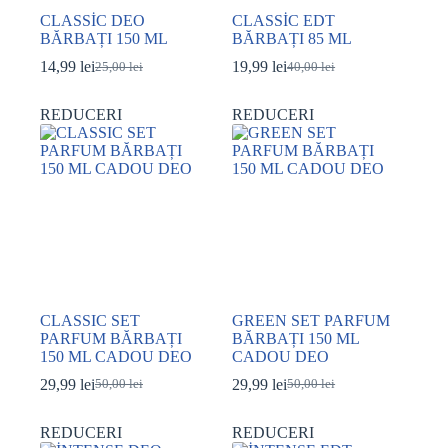
CLASSİC DEO
CLASSİC EDT
BĂRBAȚI 150 ML
BĂRBAȚI 85 ML
14,99
lei
19,99
lei
25,00
lei
40,00
lei
Prețul
Prețul
Prețul
Prețul
inițial
curent
inițial
curent
a
este:
a
este:
REDUCERI
REDUCERI
fost:
14,99 lei.
fost:
19,99 lei.
25,00 lei.
40,00 lei.
CLASSIC SET
GREEN SET PARFUM
PARFUM BĂRBAȚI
BĂRBAȚI 150 ML
150 ML CADOU DEO
CADOU DEO
29,99
lei
29,99
lei
50,00
lei
50,00
lei
Prețul
Prețul
Prețul
Prețul
inițial
curent
inițial
curent
a
este:
a
este:
REDUCERI
REDUCERI
fost:
29,99 lei.
fost:
29,99 lei.