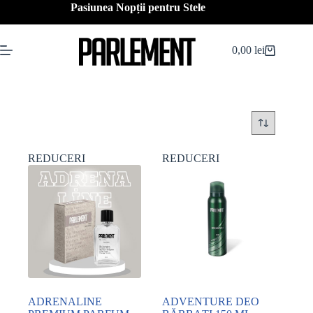
Sari
Pasiunea Nopții pentru Stele
la
conținut
0,00
lei
Coș
de
cumpărături
REDUCERI
REDUCERI
ADRENALINE
ADVENTURE DEO