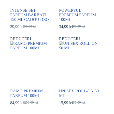
İNTENSE SET
POWERFUL
PARFUM BĂRBAȚI
PREMIUM PARFUM
150 ML CADOU DEO
100ML
29,99
lei
34,99
lei
50,00
lei
85,00
lei
Prețul
Prețul
Prețul
Prețul
inițial
curent
inițial
curent
a
este:
a
este:
REDUCERI
REDUCERI
fost:
29,99 lei.
fost:
34,99 lei.
50,00 lei.
85,00 lei.
RAMO PREMIUM
UNISEX ROLL-ON 50
PARFUM 100ML
ML
84,99
lei
15,99
lei
250,00
lei
35,00
lei
Prețul
Prețul
Prețul
Prețul
inițial
curent
inițial
curent
a
este:
a
este: