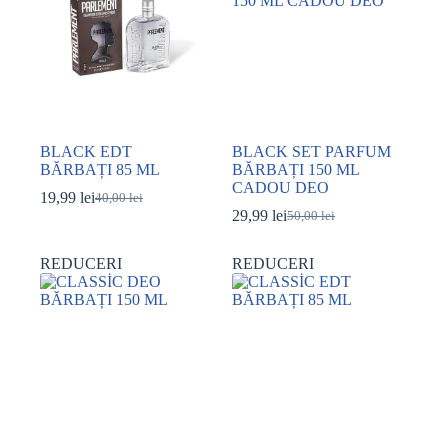
BLACK EDT
BLACK SET PARFUM
BĂRBAȚI 85 ML
BĂRBAȚI 150 ML
CADOU DEO
19,99
lei
40,00
lei
Prețul
Prețul
29,99
lei
50,00
lei
inițial
curent
Prețul
Prețul
a
este:
inițial
curent
fost:
19,99 lei.
a
este:
REDUCERI
REDUCERI
40,00 lei.
fost:
29,99 lei.
50,00 lei.