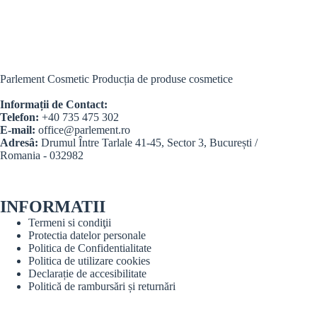
fost:
84,99 lei.
fost:
15,99 lei.
250,00 lei.
35,00 lei.
Parlement Cosmetic Producția de produse cosmetice
Informații de Contact:
Telefon:
+40 735 475 302
E-mail:
office@parlement.ro
Adresâ:
Drumul Între Tarlale 41-45, Sector 3, București /
Romania - 032982
INFORMATII
Termeni si condiţii
Protectia datelor personale
Politica de Confidentialitate
Politica de utilizare cookies
Declarație de accesibilitate
Politică de rambursări și returnări