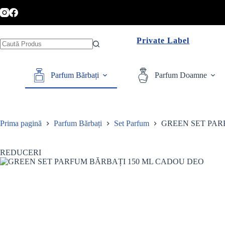
Sari
la
conținut
Private Label
Niciun
rezultat
Parfum Bărbați
Parfum Doamne
Prima pagină
Parfum Bărbați
Set Parfum
GREEN SET PAR
REDUCERI