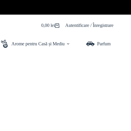
0,00
lei
Autentificare / Înregistrare
Coș
de
cumpărături
Arome pentru Casă și Mediu
Parfum Auto