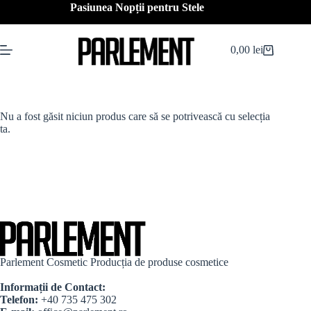
Sari
Pasiunea Nopții pentru Stele
la
conținut
0,00
lei
Coș
de
cumpărături
Nu a fost găsit niciun produs care să se potrivească cu selecția
ta.
Parlement Cosmetic Producția de produse cosmetice
Informații de Contact:
Telefon:
+40 735 475 302