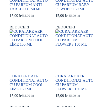
CONDITIONAT AUTO
CONDITIONAT AUTO
CU PARFUM ANTI
CU PARFUM BABY
TABACCO 150 ML
POWDER 150 ML
15,99
lei
15,99
lei
35,00
lei
35,00
lei
Prețul
Prețul
Prețul
Prețul
inițial
curent
inițial
curent
a
este:
a
este:
REDUCERI
REDUCERI
fost:
15,99 lei.
fost:
15,99 lei.
35,00 lei.
35,00 lei.
CURATARE AER
CURATARE AER
CONDITIONAT AUTO
CONDITIONAT AUTO
CU PARFUM COOL
CU PARFUM
LİME 150 ML
FLOWERS 150 ML
15,99
lei
15,99
lei
35,00
lei
35,00
lei
Prețul
Prețul
Prețul
Prețul
inițial
curent
inițial
curent
a
este:
a
este: