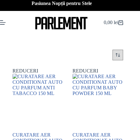
Sari
Pasiunea Nopții pentru Stele
la
conținut
0,00
lei
Coș
de
cumpărături
REDUCERI
REDUCERI
CURATARE AER
CURATARE AER