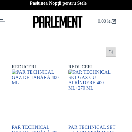
Sari
Pasiunea Nopții pentru Stele
la
conținut
0,00
lei
Coș
de
cumpărături
REDUCERI
REDUCERI
PAR TECHNICAL
PAR TECHNICAL SET