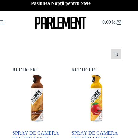
Sari
Pasiunea Nopții pentru Stele
la
conținut
0,00
lei
Coș
de
cumpărături
REDUCERI
REDUCERI
SPRAY DE CAMERA
SPRAY DE CAMERA