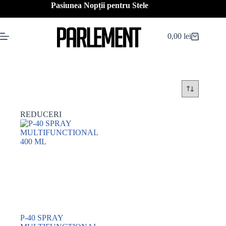
Sari
Pasiunea Nopții pentru Stele
la
conținut
0,00
lei
Coș
de
cumpărături
REDUCERI
P-40 SPRAY