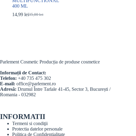
MULTIFUNCTIONAL
400 ML
14,99
lei
35,00
lei
Prețul
Prețul
inițial
curent
a
este:
fost:
14,99 lei.
35,00 lei.
Parlement Cosmetic Producția de produse cosmetice
Informații de Contact:
Telefon:
+40 735 475 302
E-mail:
office@parlement.ro
Adresâ:
Drumul Între Tarlale 41-45, Sector 3, București /
Romania - 032982
INFORMATII
Termeni si condiţii
Protectia datelor personale
Politica de Confidentialitate