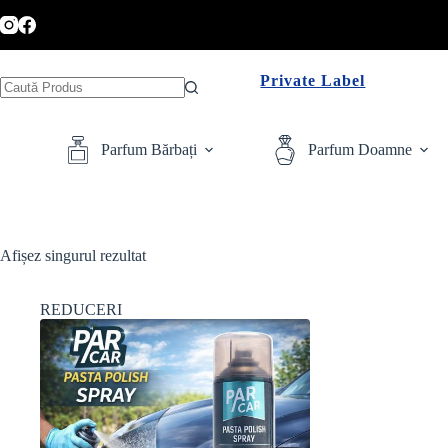
Sari
la
conținut
Private Label
Niciun
rezultat
Parfum Bărbați
Parfum Doamne
Afișez singurul rezultat
REDUCERI