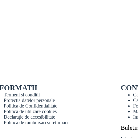
NFORMATII
CON
Termeni si condiţii
Co
Protectia datelor personale
Ca
Politica de Confidentialitate
Fo
Politica de utilizare cookies
Ma
Declarație de accesibilitate
In
Politică de rambursări și returnări
Buleti