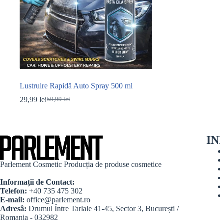
Lustruire Rapidă Auto Spray 500 ml
29,99
lei
59,99
lei
Prețul
Prețul
inițial
curent
a
este:
fost:
29,99 lei.
I
59,99 lei.
Parlement Cosmetic Producția de produse cosmetice
Informații de Contact:
Telefon:
+40 735 475 302
E-mail:
office@parlement.ro
Adresâ:
Drumul Între Tarlale 41-45, Sector 3, București /
Romania - 032982