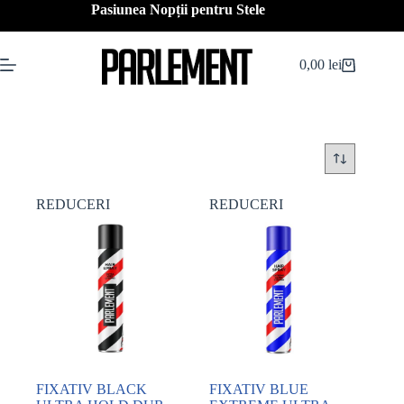
Sari
Pasiunea Nopții pentru Stele
la
conținut
0,00
lei
Coș
de
cumpărături
REDUCERI
REDUCERI
FIXATIV BLACK
FIXATIV BLUE