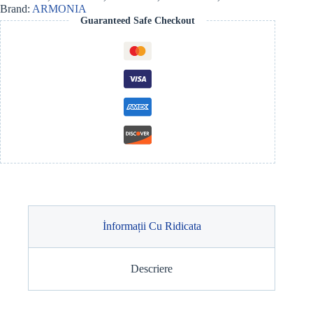
BAMBUS
Brand:
ARMONIA
110
Guaranteed Safe Checkout
ML
BOUQUET
İnformații Cu Ridicata
Descriere