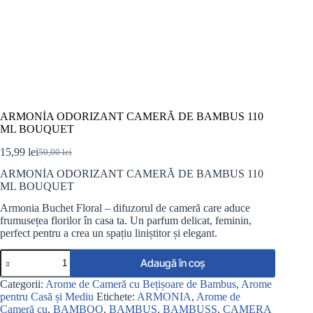
ARMONİA ODORIZANT CAMERĂ DE BAMBUS 110
ML BOUQUET
15,99
lei
50,00
lei
Prețul
Prețul
inițial
curent
ARMONİA ODORIZANT CAMERĂ DE BAMBUS 110
a
este:
ML BOUQUET
fost:
15,99 lei.
50,00 lei.
Armonia Buchet Floral – difuzorul de cameră care aduce
frumusețea florilor în casa ta. Un parfum delicat, feminin,
perfect pentru a crea un spațiu liniștitor și elegant.
Cantitate
Adaugă în coș
ARMONİA
ODORIZANT
Categorii:
Arome de Cameră cu Bețișoare de Bambus
,
Arome
CAMERĂ
pentru Casă și Mediu
Etichete:
ARMONIA
,
Arome de
DE
Cameră cu
,
BAMBOO
,
BAMBUS
,
BAMBUSS
,
CAMERA