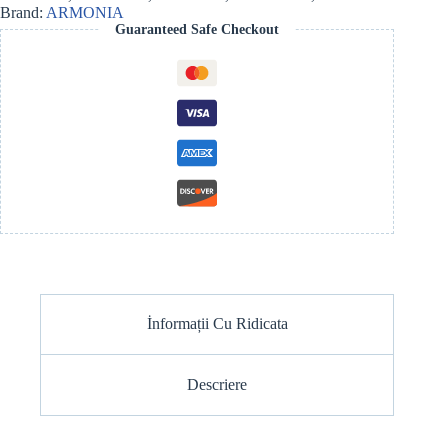
BAMBUS
Brand:
ARMONIA
110
Guaranteed Safe Checkout
ML
WATERMELON&STRAWBERRY
İnformații Cu Ridicata
Descriere