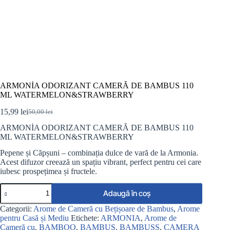
ARMONİA ODORIZANT CAMERĂ DE BAMBUS 110
ML WATERMELON&STRAWBERRY
15,99
lei
50,00
lei
Prețul
Prețul
inițial
curent
ARMONİA ODORIZANT CAMERĂ DE BAMBUS 110
a
este:
ML WATERMELON&STRAWBERRY
fost:
15,99 lei.
50,00 lei.
Pepene și Căpșuni – combinația dulce de vară de la Armonia.
Acest difuzor creează un spațiu vibrant, perfect pentru cei care
iubesc prospețimea și fructele.
Cantitate
Adaugă în coș
ARMONİA
ODORIZANT
Categorii:
Arome de Cameră cu Bețișoare de Bambus
,
Arome
CAMERĂ
pentru Casă și Mediu
Etichete:
ARMONIA
,
Arome de
DE
Cameră cu
,
BAMBOO
,
BAMBUS
,
BAMBUSS
,
CAMERA