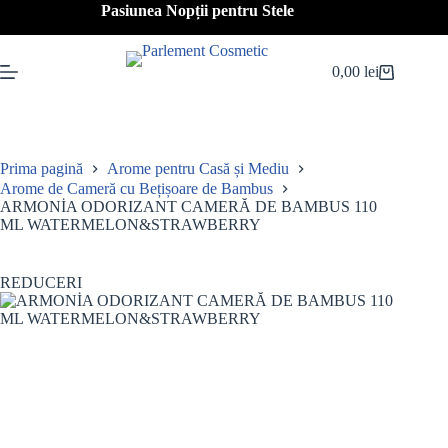
Sari
Pasiunea Nopții pentru Stele
la
conținut
0,00
lei
Coș
de
cumpărături
Prima pagină
Arome pentru Casă și Mediu
Arome de Cameră cu Bețișoare de Bambus
ARMONİA ODORIZANT CAMERĂ DE BAMBUS 110
ML WATERMELON&STRAWBERRY
REDUCERI