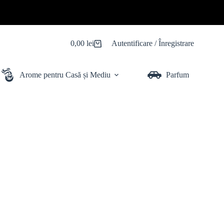
0,00
lei
Autentificare / Înregistrare
Coș
de
cumpărături
Arome pentru Casă și Mediu
Parfum Auto