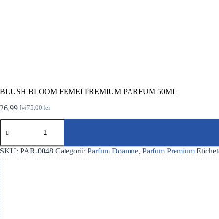
BLUSH BLOOM FEMEI PREMIUM PARFUM 50ML
26,99
lei
75,00
lei
Prețul
Prețul
inițial
curent
Cantitate
a
este:
BLUSH
fost:
26,99 lei.
BLOOM
75,00 lei.
FEMEI
SKU:
PAR-0048
Categorii:
Parfum Doamne
,
Parfum Premium
Etichet
PREMIUM
PARFUM
50ML