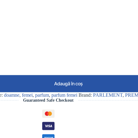
Adaugă în coș
e:
doamne
,
femei
,
parfum
,
parfum femei
Brand:
PARLEMENT
,
PREM
Guaranteed Safe Checkout