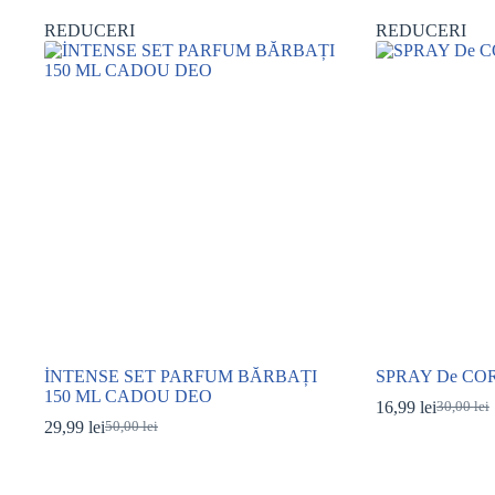
REDUCERI
REDUCERI
İNTENSE SET PARFUM BĂRBAȚI
SPRAY De COR
150 ML CADOU DEO
16,99
lei
30,00
lei
Prețul
Prețul
29,99
lei
50,00
lei
Prețul
Prețul
inițial
curent
inițial
curent
a
este:
a
este:
fost:
16,99 lei
fost:
29,99 lei.
30,00 lei