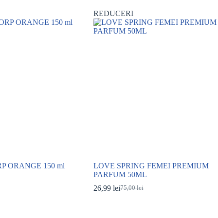
REDUCERI
P ORANGE 150 ml
LOVE SPRING FEMEI PREMIUM
PARFUM 50ML
26,99
lei
75,00
lei
Prețul
Prețul
inițial
curent
.
a
este:
.
fost:
26,99 lei.