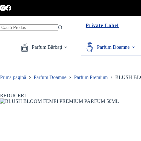
Sari
la
conținut
Private Label
Niciun
rezultat
Parfum Bărbați
Parfum Doamne
Prima pagină
Parfum Doamne
Parfum Premium
BLUSH BL
REDUCERI