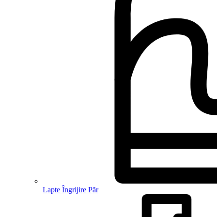
Lapte Îngrijire Păr