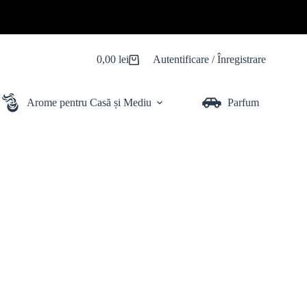
0,00
lei
Autentificare / Înregistrare
Coș
de
cumpărături
Arome pentru Casă și Mediu
Parfum Auto