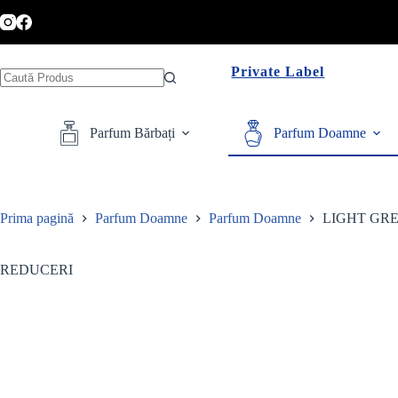
Sari
la
conținut
Private Label
Niciun
rezultat
Parfum Bărbați
Parfum Doamne
Prima pagină
Parfum Doamne
Parfum Doamne
LIGHT GRE
REDUCERI