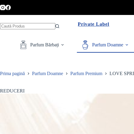
Sari
la
conținut
Private Label
Niciun
rezultat
Parfum Bărbați
Parfum Doamne
Prima pagină
Parfum Doamne
Parfum Premium
LOVE SPR
REDUCERI