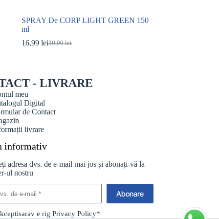
SPRAY De CORP LIGHT GREEN 150
ml
16,99
lei
30,00
lei
Prețul
Prețul
inițial
curent
a
este:
fost:
16,99 lei.
TACT - LIVRARE
30,00 lei.
ntul meu
talogul Digital
rmular de Contact
gazin
formații livrare
n informativ
ți adresa dvs. de e-mail mai jos și abonați-vă la
r-ul nostru
Abonare
kceptisarav e rig
Privacy Policy
*