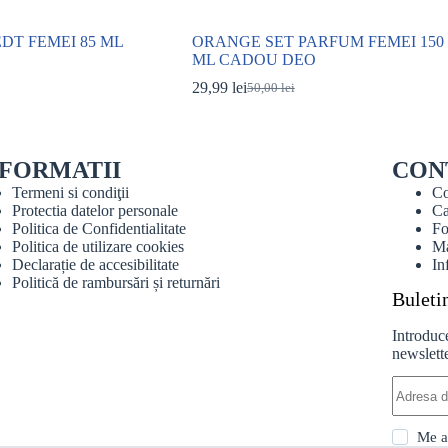
DT FEMEI 85 ML
ORANGE SET PARFUM FEMEI 150
ML CADOU DEO
29,99
lei
50,00
lei
Prețul
Prețul
inițial
curent
.
a
este:
.
fost:
29,99 lei.
NFORMATII
CON
50,00 lei.
Termeni si condiţii
Co
Protectia datelor personale
Ca
Politica de Confidentialitate
Fo
Politica de utilizare cookies
Ma
Declarație de accesibilitate
In
Politică de rambursări și returnări
Buleti
Introduce
newslette
Me a