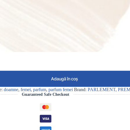
Adaugă în coș
e:
doamne
,
femei
,
parfum
,
parfum femei
Brand:
PARLEMENT
,
PREM
Guaranteed Safe Checkout