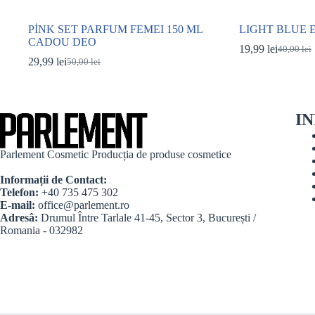
PİNK SET PARFUM FEMEI 150 ML
LIGHT BLUE E
CADOU DEO
19,99
lei
40,00
lei
Prețul
Prețul
29,99
lei
50,00
lei
Prețul
Prețul
inițial
curent
inițial
curent
a
este:
a
este:
fost:
19,99 lei
fost:
29,99 lei.
40,00 lei
I
50,00 lei.
Parlement Cosmetic Producția de produse cosmetice
Informații de Contact:
Telefon:
+40 735 475 302
E-mail:
office@parlement.ro
Adresâ:
Drumul Între Tarlale 41-45, Sector 3, București /
Romania - 032982