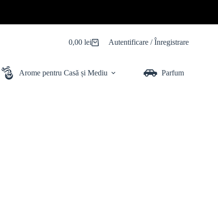
0,00
lei
Autentificare / Înregistrare
Coș
de
cumpărături
Arome pentru Casă și Mediu
Parfum Auto