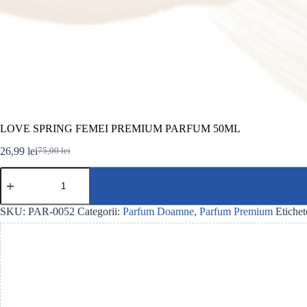
LOVE SPRING FEMEI PREMIUM PARFUM 50ML
26,99
lei
75,00
lei
Prețul
Prețul
inițial
curent
Cantitate
a
este:
LOVE
fost:
26,99 lei.
SPRING
75,00 lei.
FEMEI
SKU:
PAR-0052
Categorii:
Parfum Doamne
,
Parfum Premium
Etichet
PREMIUM
PARFUM
50ML